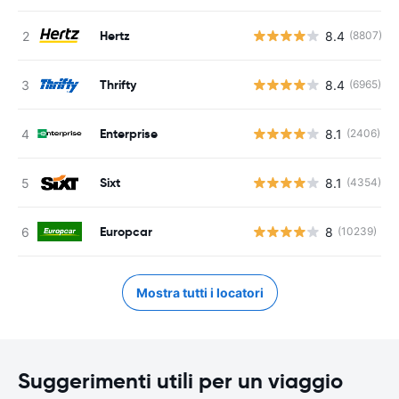
Hertz
8.4
(8807)
Thrifty
8.4
(6965)
Enterprise
8.1
(2406)
Sixt
8.1
(4354)
Europcar
8
(10239)
Mostra tutti i locatori
Suggerimenti utili per un viaggio