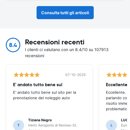
Consulta tutti gli articoli
Recensioni recenti
8.4
I clienti ci valutano con un 8.4/10 su 107913
recensioni
07-10-2025
E' andato tutto bene sul
E' andato tutto bene sul sito per la
Eccellente. C
prenotazione del noleggio auto
parlando con
risolto imme
problematica 
Tiziana Negro
LUCA
T
Hertz Aeroporto di Rennes-St.
L
Europ