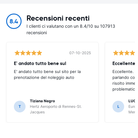
Recensioni recenti
8.4
I clienti ci valutano con un 8.4/10 su 107913
recensioni
07-10-2025
E' andato tutto bene sul
E' andato tutto bene sul sito per la
Eccellente. C
prenotazione del noleggio auto
parlando con
risolto imme
problematica 
Tiziana Negro
LUCA
T
Hertz Aeroporto di Rennes-St.
L
Europ
Jacques
Meri