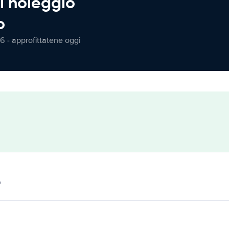
l noleggio
o
6 - approfittatene oggi
o