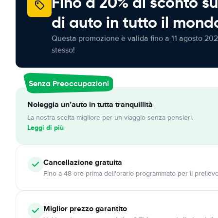
Fino a 20% di sconto su
di auto in tutto il mond
Questa promozione è valida fino a 11 agosto 202
stesso!
Senza Preoccupazioni
Noleggia un’auto in tutta tranquillità
La nostra scelta migliore per un viaggio senza pensieri.
Leggi di più
Cancellazione
gratuita
Fino a 48 ore prima dell'orario programmato per il preliev
Miglior prezzo garantito