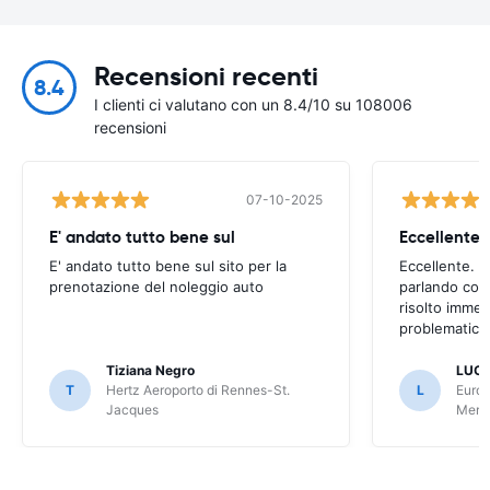
Recensioni recenti
8.4
I clienti ci valutano con un 8.4/10 su 108006
recensioni
07-10-2025
E' andato tutto bene sul
E' andato tutto bene sul sito per la
Eccellente. C
prenotazione del noleggio auto
parlando con
risolto imme
problematica 
Tiziana Negro
LUCA
T
Hertz Aeroporto di Rennes-St.
L
Europ
Jacques
Meri