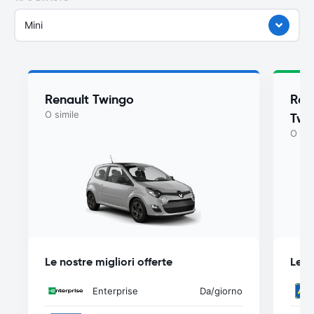
Mini
Renault Twingo
Ren
O simile
Twi
O sim
Le nostre migliori offerte
Le n
Enterprise
Da
/giorno