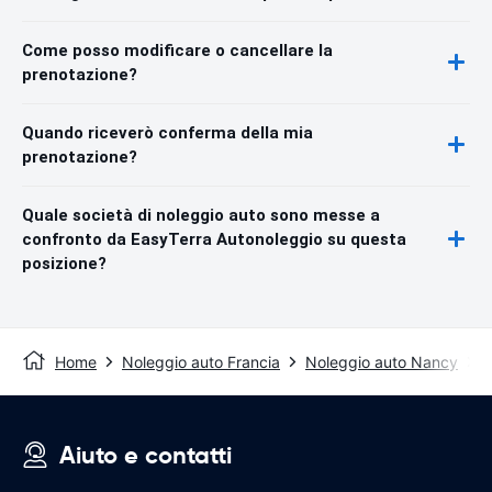
Come posso modificare o cancellare la
prenotazione?
Quando riceverò conferma della mia
prenotazione?
Quale società di noleggio auto sono messe a
confronto da EasyTerra Autonoleggio su questa
posizione?
Home
Noleggio auto Francia
Noleggio auto Nancy
G
Aiuto e contatti