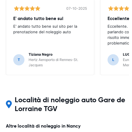
07-10-2025
E' andato tutto bene sul
E' andato tutto bene sul sito per la
Eccellente. C
prenotazione del noleggio auto
parlando con
risolto imme
problematica 
Tiziana Negro
LUCA
T
Hertz Aeroporto di Rennes-St.
L
Europ
Jacques
Meri
Località di noleggio auto Gare de
Lorraine TGV
Altre località di noleggio in Nancy