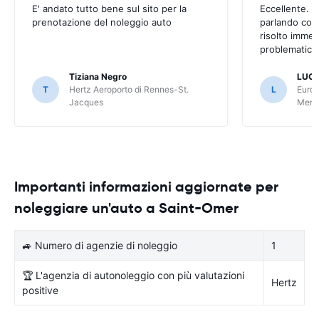
E' andato tutto bene sul sito per la
Eccellente. C
prenotazione del noleggio auto
parlando con
risolto imme
problematica 
Tiziana Negro
LUCA
T
Hertz Aeroporto di Rennes-St.
L
Europ
Jacques
Meri
Importanti informazioni aggiornate per
noleggiare un'auto a Saint-Omer
🚙 Numero di agenzie di noleggio
1
🏆 L'agenzia di autonoleggio con più valutazioni
Hertz
positive