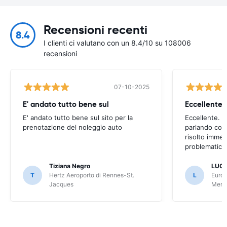
Recensioni recenti
8.4
I clienti ci valutano con un 8.4/10 su 108006
recensioni
07-10-2025
E' andato tutto bene sul
E' andato tutto bene sul sito per la
Eccellente. C
prenotazione del noleggio auto
parlando con
risolto imme
problematica 
Tiziana Negro
LUCA
T
Hertz Aeroporto di Rennes-St.
L
Europ
Jacques
Meri