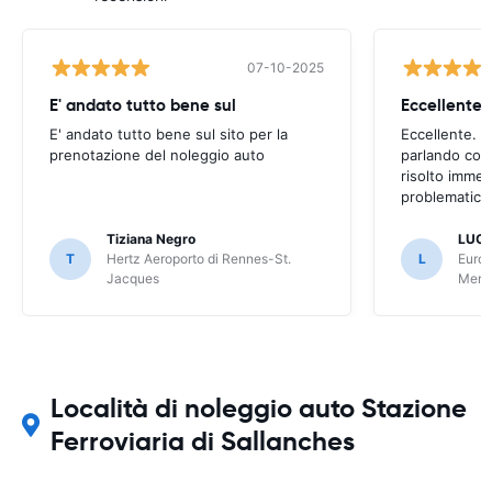
07-10-2025
E' andato tutto bene sul
E' andato tutto bene sul sito per la
Eccellente. C
prenotazione del noleggio auto
parlando con
risolto imme
problematica 
Tiziana Negro
LUCA
T
Hertz Aeroporto di Rennes-St.
L
Europ
Jacques
Meri
Località di noleggio auto Stazione
Ferroviaria di Sallanches