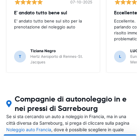
07-10-2025
E' andato tutto bene sul
E' andato tutto bene sul sito per la
Eccellente. C
prenotazione del noleggio auto
parlando con
risolto imme
problematica 
Tiziana Negro
LUCA
T
Hertz Aeroporto di Rennes-St.
L
Europ
Jacques
Meri
Compagnie di autonoleggio in e
nei pressi di Sarrebourg
Se si sta cercando un auto a noleggio in Francia, ma in una
città diversa da Sarrebourg, si prega di cliccare sulla pagina
Noleggio auto Francia
, dove è possibile scegliere in quale
città in Francia si vuole noleggiare l'auto.