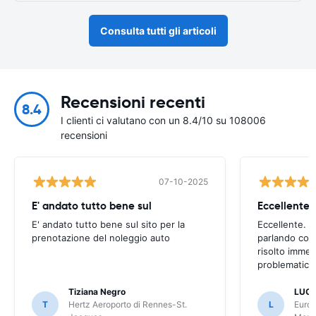
Consulta tutti gli articoli
Recensioni recenti
8.4
I clienti ci valutano con un 8.4/10 su 108006
recensioni
07-10-2025
E' andato tutto bene sul
E' andato tutto bene sul sito per la
Eccellente. C
prenotazione del noleggio auto
parlando con
risolto imme
problematica 
Tiziana Negro
LUCA
T
Hertz Aeroporto di Rennes-St.
L
Europ