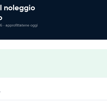
l noleggio
o
6 - approfittatene oggi
o