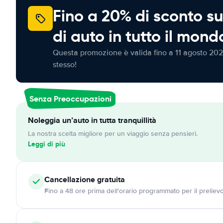
Fino a 20% di sconto su
di auto in tutto il mond
Questa promozione è valida fino a 11 agosto 202
stesso!
Senza Preoccupazioni
Noleggia un’auto in tutta tranquillità
La nostra scelta migliore per un viaggio senza pensieri.
Leggi di più
Cancellazione
gratuita
Fino a 48 ore prima dell'orario programmato per il preliev