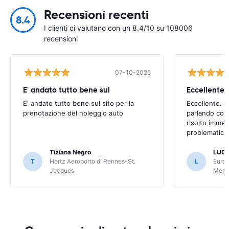
Recensioni recenti
8.4
I clienti ci valutano con un 8.4/10 su 108006
recensioni
07-10-2025
E' andato tutto bene sul
E' andato tutto bene sul sito per la
Eccellente. C
prenotazione del noleggio auto
parlando con
risolto imme
problematica 
Tiziana Negro
LUCA
T
Hertz Aeroporto di Rennes-St.
L
Europ
Jacques
Meri