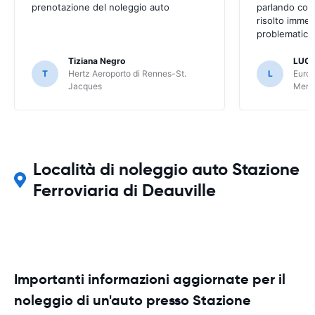
prenotazione del noleggio auto
parlando con
risolto imme
problematica 
Tiziana Negro
LUCA
T
Hertz Aeroporto di Rennes-St.
L
Europ
Jacques
Meri
Località di noleggio auto Stazione
Ferroviaria di Deauville
Importanti informazioni aggiornate per il
noleggio di un'auto presso Stazione