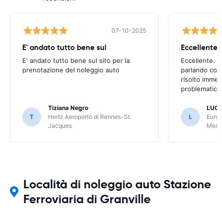
07-10-2025
E' andato tutto bene sul
E' andato tutto bene sul sito per la
Eccellente. C
prenotazione del noleggio auto
parlando con
risolto imme
problematica 
Tiziana Negro
LUCA
T
Hertz Aeroporto di Rennes-St.
L
Europ
Jacques
Meri
Località di noleggio auto Stazione
Ferroviaria di Granville