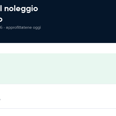
l noleggio
o
6 - approfittatene oggi
o