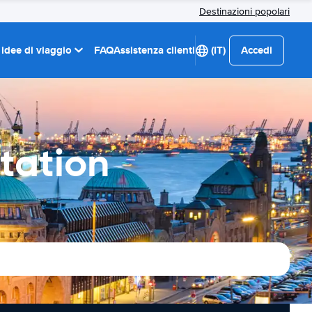
Destinazioni popolari
 idee di viaggio
FAQ
Assistenza clienti
(IT)
Accedi
tation