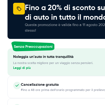
Fino a 20% di sconto su
di auto in tutto il mond
Questa promozione è valida fino a 11 agosto 202
stesso!
Senza Preoccupazioni
Noleggia un’auto in tutta tranquillità
La nostra scelta migliore per un viaggio senza pensieri.
Leggi di più
Cancellazione
gratuita
Fino a 48 ore prima dell'orario programmato per il preliev