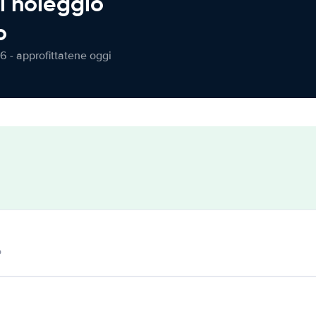
l noleggio
o
6 - approfittatene oggi
o