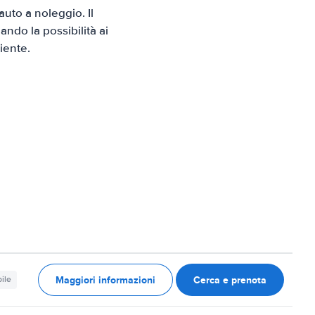
uto a noleggio. Il
ndo la possibilità ai
iente.
Maggiori informazioni
Cerca e prenota
ile