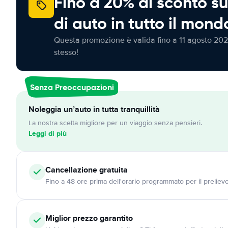
Fino a 20% di sconto su
di auto in tutto il mond
Questa promozione è valida fino a 11 agosto 202
stesso!
Senza Preoccupazioni
Noleggia un’auto in tutta tranquillità
La nostra scelta migliore per un viaggio senza pensieri.
Leggi di più
Cancellazione
gratuita
Fino a 48 ore prima dell'orario programmato per il preliev
Miglior prezzo garantito