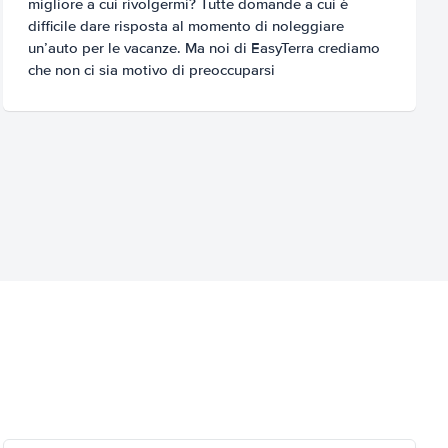
migliore a cui rivolgermi? Tutte domande a cui è
difficile dare risposta al momento di noleggiare
un’auto per le vacanze. Ma noi di EasyTerra crediamo
che non ci sia motivo di preoccuparsi