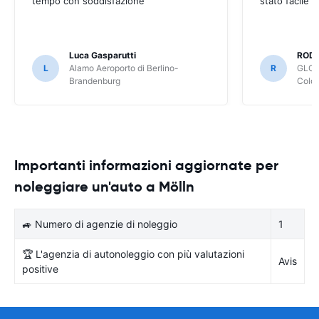
tempo con soddisfazione
stato facile 
Luca Gasparutti
ROD
L
Alamo Aeroporto di Berlino-
R
GLOB
Brandenburg
Colo
Importanti informazioni aggiornate per
noleggiare un'auto a Mölln
🚙 Numero di agenzie di noleggio
1
🏆 L'agenzia di autonoleggio con più valutazioni
Avis
positive