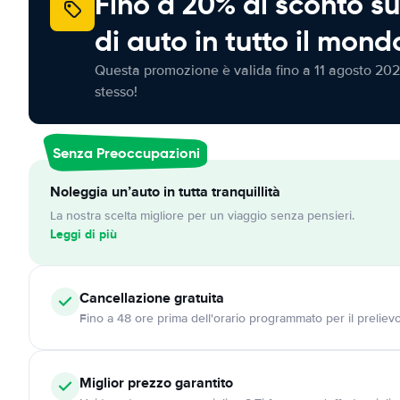
Fino a 20% di sconto su
di auto in tutto il mond
Questa promozione è valida fino a 11 agosto 202
stesso!
Senza Preoccupazioni
Noleggia un’auto in tutta tranquillità
La nostra scelta migliore per un viaggio senza pensieri.
Leggi di più
Cancellazione
gratuita
Fino a 48 ore prima dell'orario programmato per il preliev
Miglior prezzo garantito