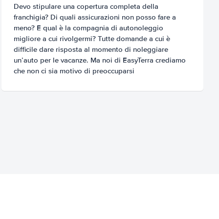
Devo stipulare una copertura completa della
franchigia? Di quali assicurazioni non posso fare a
meno? E qual è la compagnia di autonoleggio
migliore a cui rivolgermi? Tutte domande a cui è
difficile dare risposta al momento di noleggiare
un’auto per le vacanze. Ma noi di EasyTerra crediamo
che non ci sia motivo di preoccuparsi