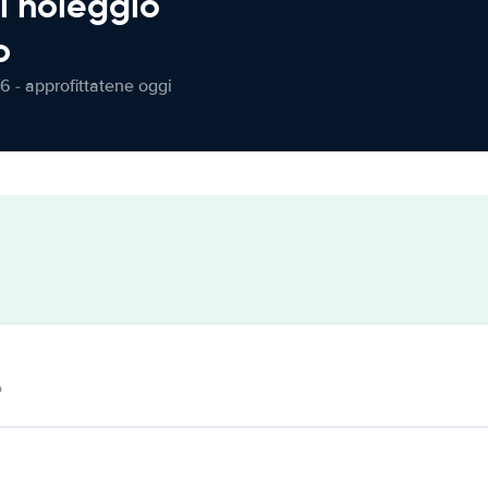
l noleggio
o
6 - approfittatene oggi
o