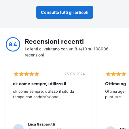
Consulta tutti gli articoli
Recensioni recenti
8.4
I clienti ci valutano con un 8.4/10 su 108006
recensioni
26-06-2024
ok come sempre, utilizzo il
Ottima agen
ok come sempre, utilizzo il sito da
Ottima agenzi
tempo con soddisfazione
puntuale.
Luca Gasparutti