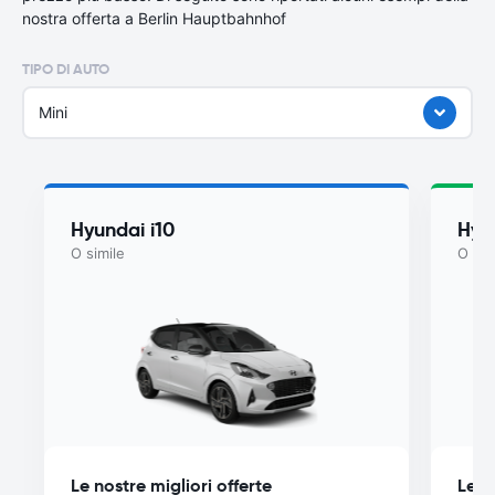
nostra offerta a Berlin Hauptbahnhof
TIPO DI AUTO
Mini
Hyundai i10
Hyu
O simile
O sim
Le nostre migliori offerte
Le n