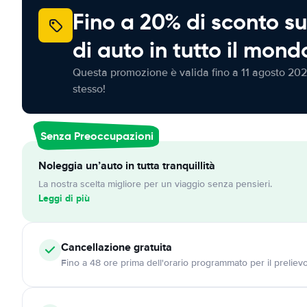
Fino a 20% di sconto su
di auto in tutto il mond
Questa promozione è valida fino a 11 agosto 202
stesso!
Senza Preoccupazioni
Noleggia un’auto in tutta tranquillità
La nostra scelta migliore per un viaggio senza pensieri.
Leggi di più
Cancellazione
gratuita
Fino a 48 ore prima dell'orario programmato per il preliev