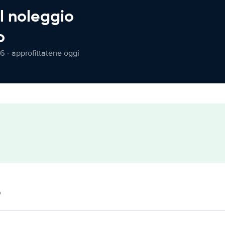
l noleggio
o
6 - approfittatene oggi
o