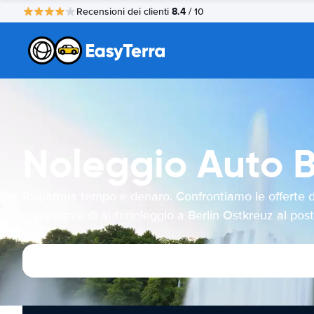
8.4
Recensioni dei clienti
/ 10
Noleggio Auto B
Risparmia tempo e denaro. Confrontiamo le offerte d
compagnie di autonoleggio a Berlin Ostkreuz al pos
tuo.