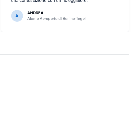
una contestazione con un noleggiatore.
ANDREA
A
Alamo Aeroporto di Berlino-Tegel