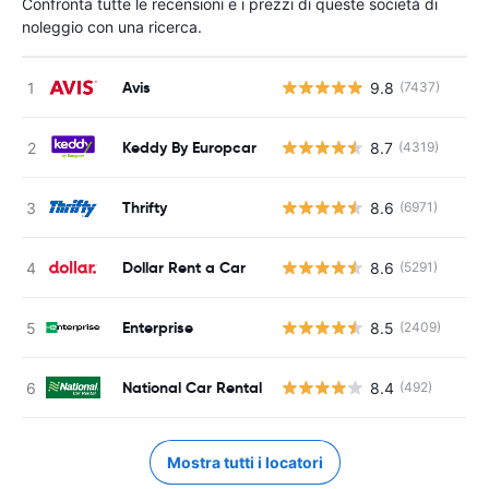
Confronta tutte le recensioni e i prezzi di queste società di
noleggio con una ricerca.
Avis
9.8
(7437)
Keddy By Europcar
8.7
(4319)
Thrifty
8.6
(6971)
Dollar Rent a Car
8.6
(5291)
Enterprise
8.5
(2409)
National Car Rental
8.4
(492)
Mostra tutti i locatori