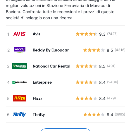
migliori valutazioni in Stazione Ferroviaria di Monaco di
Baviera. Confronta tutte le recensioni e i prezzi di queste
società di noleggio con una ricerca.
Avis
9.3
(7427)
Keddy By Europcar
8.5
(4316)
National Car Rental
8.5
(491)
Enterprise
8.4
(2406)
Flizzr
8.4
(479)
Thrifty
8.4
(6965)