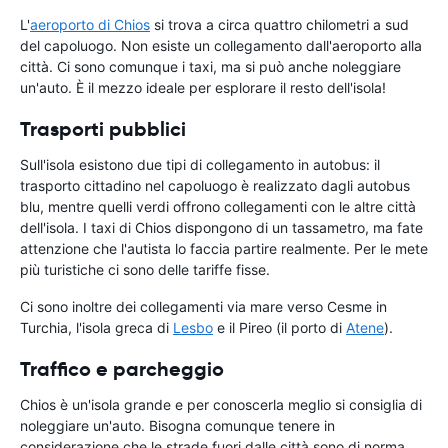
L'
aeroporto di Chios
si trova a circa quattro chilometri a sud
del capoluogo. Non esiste un collegamento dall'aeroporto alla
città. Ci sono comunque i taxi, ma si può anche noleggiare
un'auto. È il mezzo ideale per esplorare il resto dell'isola!
Trasporti pubblici
Sull'isola esistono due tipi di collegamento in autobus: il
trasporto cittadino nel capoluogo è realizzato dagli autobus
blu, mentre quelli verdi offrono collegamenti con le altre città
dell'isola. I taxi di Chios dispongono di un tassametro, ma fate
attenzione che l'autista lo faccia partire realmente. Per le mete
più turistiche ci sono delle tariffe fisse.
Ci sono inoltre dei collegamenti via mare verso Cesme in
Turchia, l'isola greca di
Lesbo
e il Pireo (il porto di
Atene
).
Traffico e parcheggio
Chios è un'isola grande e per conoscerla meglio si consiglia di
noleggiare un'auto. Bisogna comunque tenere in
considerazione che le strade fuori dalle città sono di norma