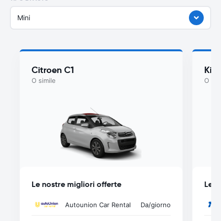
Mini
Citroen C1
Kia
O simile
O sim
Le nostre migliori offerte
Le n
Autounion Car Rental
Da
/giorno