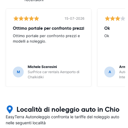
15-07-2026
Ottimo portale per confronto prezzi
Ok
Ottimo portale per confronto prezzi e
Ok
modelli a noleggio.
Michele Sceresini
Arma
M
SurPrice car rentals Aeroporto di
A
Autou
Chalkidiki
Inter
Località di noleggio auto in Chio
EasyTerra Autonoleggio confronta le tariffe del noleggio auto
nelle seguenti località