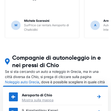
Michele Sceresini
Arma
M
SurPrice car rentals Aeroporto di
A
Autou
Chalkidiki
Inter
Compagnie di autonoleggio in e
nei pressi di Chio
Se si sta cercando un auto a noleggio in Grecia, ma in una
città diversa da Chio, si prega di cliccare sulla pagina
Noleggio auto Grecia
, dove è possibile scegliere in quale città
in Grecia si vuole noleggiare l'auto.
Aeroporto di Chio
Mostra sulla mappa
9, Konstantinou Kanari