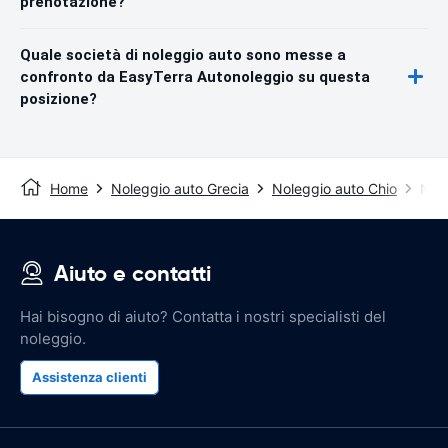
prenotazione?
Quale società di noleggio auto sono messe a
confronto da EasyTerra Autonoleggio su questa
posizione?
Home
Noleggio auto Grecia
Noleggio auto Chio
Nole
Aiuto e contatti
Hai bisogno di aiuto? Contatta i nostri specialisti del
noleggio.
Assistenza clienti