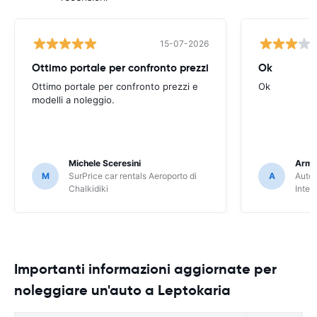
15-07-2026
Ottimo portale per confronto prezzi
Ok
Ottimo portale per confronto prezzi e
Ok
modelli a noleggio.
Michele Sceresini
Arma
M
SurPrice car rentals Aeroporto di
A
Autou
Chalkidiki
Inter
Importanti informazioni aggiornate per
noleggiare un'auto a Leptokaria