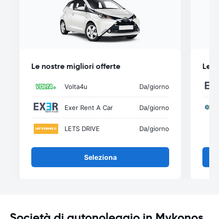
Le nostre migliori offerte
Le n
Volta4u
Da
/giorno
Exer Rent A Car
Da
/giorno
LETS DRIVE
Da
/giorno
Seleziona
Società di autonoleggio in Mykonos