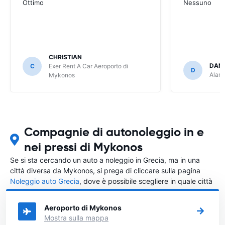
Ottimo
Nessuno
CHRISTIAN
DANI
C
Exer Rent A Car Aeroporto di
D
Alamo
Mykonos
Compagnie di autonoleggio in e
nei pressi di Mykonos
Se si sta cercando un auto a noleggio in Grecia, ma in una
città diversa da Mykonos, si prega di cliccare sulla pagina
Noleggio auto Grecia
, dove è possibile scegliere in quale città
in Grecia si vuole noleggiare l'auto.
Aeroporto di Mykonos
Mostra sulla mappa