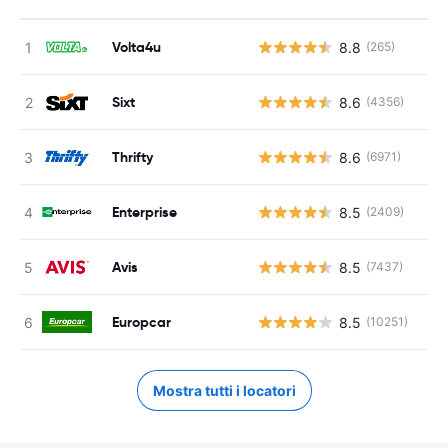
Volta4u
8.8
(265)
Sixt
8.6
(4356)
Thrifty
8.6
(6971)
Enterprise
8.5
(2409)
Avis
8.5
(7437)
Europcar
8.5
(10251)
Mostra tutti i locatori