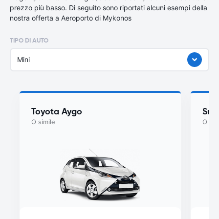
prezzo più basso. Di seguito sono riportati alcuni esempi della
nostra offerta a Aeroporto di Mykonos
TIPO DI AUTO
Mini
Toyota Aygo
Suzu
O simile
O sim