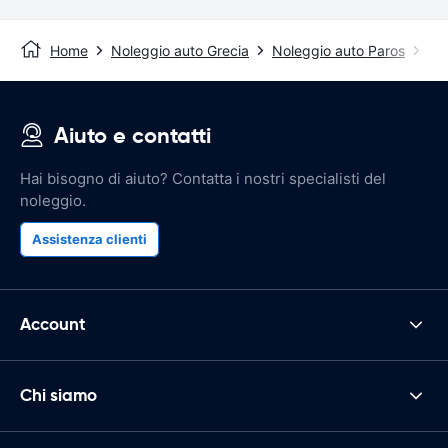
Home
Noleggio auto Grecia
Noleggio auto Paros
Nol
Aiuto e contatti
Hai bisogno di aiuto? Contatta i nostri specialisti del
noleggio.
Assistenza clienti
Account
Chi siamo