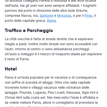
Gli autobus collegano Parikia a Naoussa e alle altre località
dell'isola, ma gli orari non sono sempre affidabili. I traghetti
partono dal porto in direzione delle altre isole Greche,
comprese Naxos, Ios,
Santorini
e
Mykonos
, e per il
Pireo
, il
porto della capitale greca,
Atene
.
Traffico e Parcheggio
La città vecchia è fatta di strade strette che si esplorano
meglio a piedi. Inoltre molte strade non sono accessibili con
l'auto. Intorno al centro ci sono abbastanza parcheggi.
Un'auto a noleggio è il mezzo di trasporto ideale per esplorare
il resto di Paros.
Hotel
Paros è un'isola popolare per le vacanze e di conseguenza
non soffre di scarsità di alloggi. Oltre che nella capitale
troverete hotel e villaggi vacanza nelle vicinanze delle
spiagge: Pounda, Logaras, Piso Livadi, Naoussa, Agia Irini e
Chrissí Aktí sulla costa est. Nei mesi estivi l'isola è affollata e
se volete visitare Paros, allora vi consigliamo di prenotare la