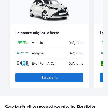
Le nostre migliori offerte
Le n
Volta4u
Da
/giorno
Abbycar
Da
/giorno
Exer Rent A Car
Da
/giorno
Seleziona
Società di autonoleggio in Parikia