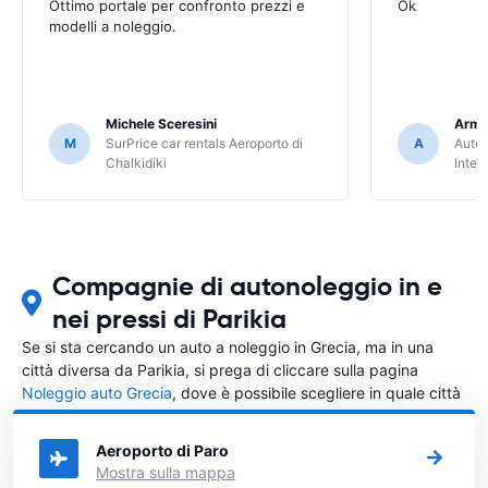
Ottimo portale per confronto prezzi e
Ok
modelli a noleggio.
Michele Sceresini
Arma
M
SurPrice car rentals Aeroporto di
A
Autou
Chalkidiki
Inter
Compagnie di autonoleggio in e
nei pressi di Parikia
Se si sta cercando un auto a noleggio in Grecia, ma in una
città diversa da Parikia, si prega di cliccare sulla pagina
Noleggio auto Grecia
, dove è possibile scegliere in quale città
in Grecia si vuole noleggiare l'auto.
Aeroporto di Paro
Mostra sulla mappa