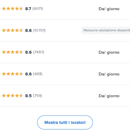
8.7
Da
/ giorno
(6971)
8.6
(10701)
Nessuna valutazione disponib
8.6
Da
/ giorno
(7437)
8.6
Da
/ giorno
(483)
8.5
Da
/ giorno
(759)
Mostra tutti i locatori