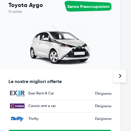
Toyota Aygo
Senza Preoccupazioni
O simile
Le nostre migliori offerte
Exer Rent A Car
Da
/giorno
Carwiz rent a car
Da
/giorno
Thrifty
Da
/giorno