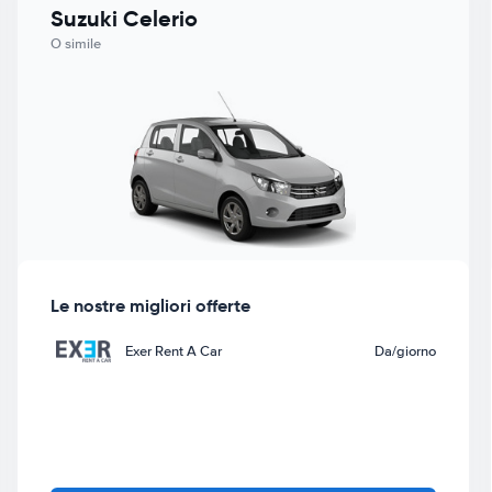
Suzuki Celerio
O simile
Le nostre migliori offerte
Exer Rent A Car
Da
/giorno