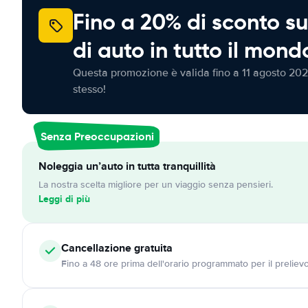
Fino a 20% di sconto su
di auto in tutto il mond
Questa promozione è valida fino a 11 agosto 202
stesso!
Senza Preoccupazioni
Noleggia un’auto in tutta tranquillità
La nostra scelta migliore per un viaggio senza pensieri.
Leggi di più
Cancellazione
gratuita
Fino a 48 ore prima dell'orario programmato per il preliev