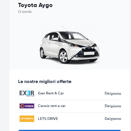
Toyota Aygo
O simile
Le nostre migliori offerte
Exer Rent A Car
Da
/giorno
Carwiz rent a car
Da
/giorno
LETS DRIVE
Da
/giorno