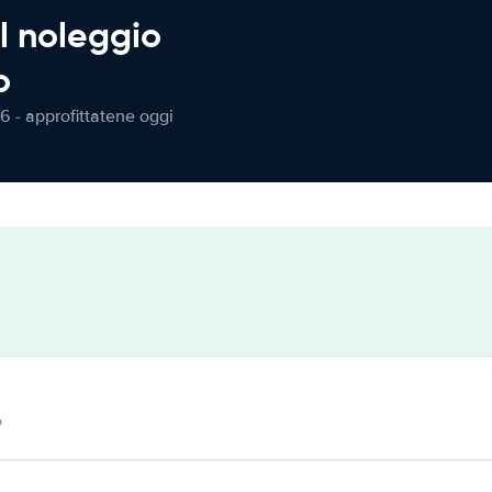
l noleggio
o
6 - approfittatene oggi
o