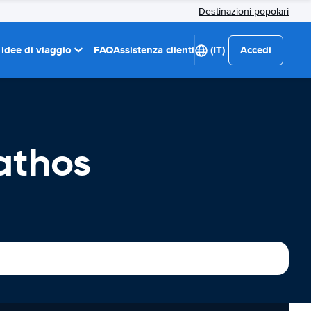
Destinazioni popolari
 idee di viaggio
FAQ
Assistenza clienti
(IT)
Accedi
athos