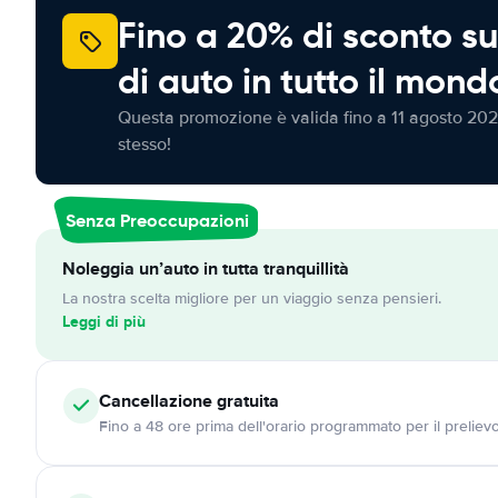
Fino a 20% di sconto su
di auto in tutto il mond
Questa promozione è valida fino a 11 agosto 202
stesso!
Senza Preoccupazioni
Noleggia un’auto in tutta tranquillità
La nostra scelta migliore per un viaggio senza pensieri.
Leggi di più
Cancellazione
gratuita
Fino a 48 ore prima dell'orario programmato per il preliev