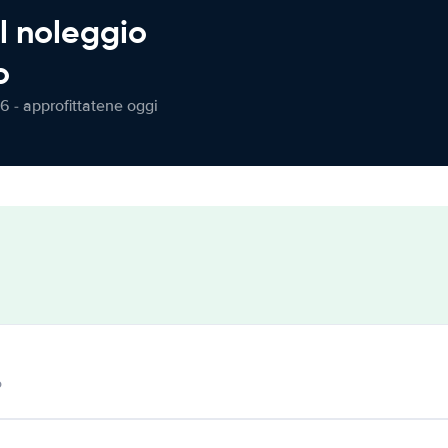
l noleggio
o
6 - approfittatene oggi
o