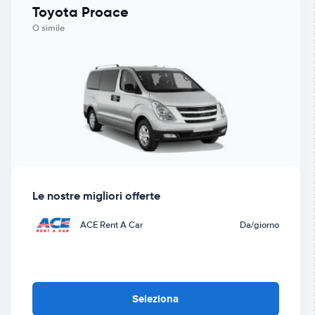
Toyota Proace
O simile
Le nostre migliori offerte
ACE Rent A Car
Da
/giorno
Seleziona