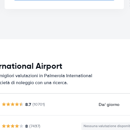
ernational Airport
igliori valutazioni in Palmerola International
ocietà di noleggio con una ricerca.
8.7
Da
/ giorno
(10701)
8
(7437)
Nessuna valutazione disponib