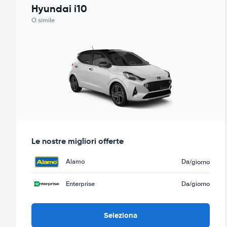
Hyundai i10
O simile
Le nostre migliori offerte
Alamo
Da
/giorno
Enterprise
Da
/giorno
Seleziona