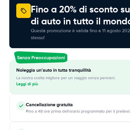
Fino a 20% di sconto su
di auto in tutto il mond
Questa promozione è valida fino a 11 agosto 202
stesso!
Senza Preoccupazioni
Noleggia un’auto in tutta tranquillità
La nostra scelta migliore per un viaggio senza pensieri.
Leggi di più
Cancellazione
gratuita
Fino a 48 ore prima dell'orario programmato per il preliev