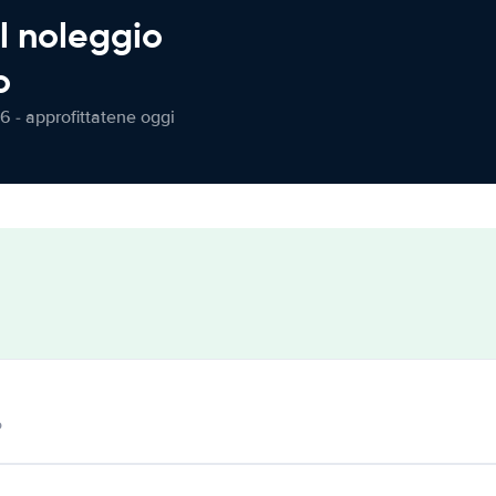
l noleggio
o
6 - approfittatene oggi
o