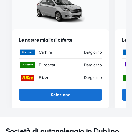
Le nostre migliori offerte
Le n
Carhire
Da
/giorno
Europcar
Da
/giorno
Flizzr
Da
/giorno
Seleziona
Società di autonoleggio in Dublino