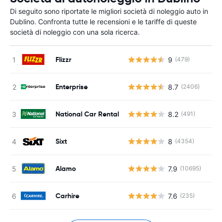
Di seguito sono riportate le migliori società di noleggio auto in
Dublino. Confronta tutte le recensioni e le tariffe di queste
società di noleggio con una sola ricerca.
Flizzr
9
(479)
Enterprise
8.7
(2406)
National Car Rental
8.2
(491)
Sixt
8
(4354)
Alamo
7.9
(10695)
Carhire
7.6
(235)