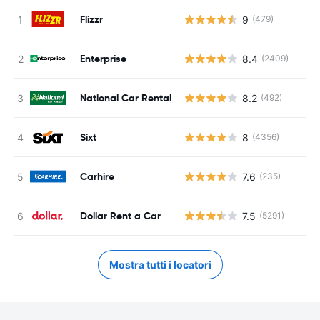
Flizzr
9
(479)
Enterprise
8.4
(2409)
National Car Rental
8.2
(492)
Sixt
8
(4356)
Carhire
7.6
(235)
Dollar Rent a Car
7.5
(5291)
Mostra tutti i locatori