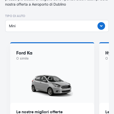
nostra offerta a Aeroporto di Dublino
TIPO DI AUTO
Mini
Ford Ka
Hyu
O simile
O sim
Le nostre migliori offerte
Le n