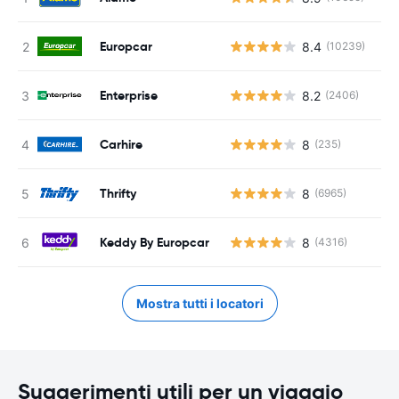
Europcar
8.4
(10239)
Enterprise
8.2
(2406)
Carhire
8
(235)
Thrifty
8
(6965)
Keddy By Europcar
8
(4316)
Mostra tutti i locatori
Suggerimenti utili per un viaggio