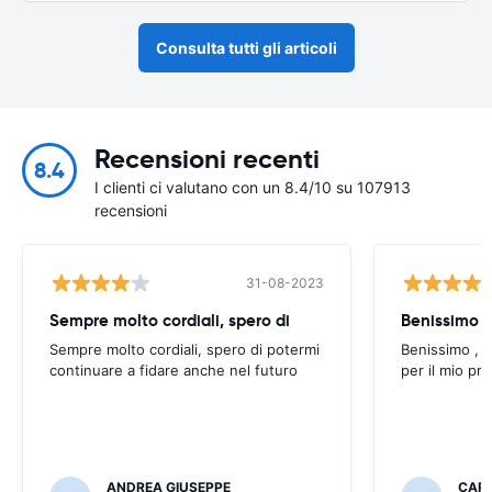
Consulta tutti gli articoli
Recensioni recenti
8.4
I clienti ci valutano con un 8.4/10 su 107913
recensioni
31-08-2023
Sempre molto cordiali, spero di
Sempre molto cordiali, spero di potermi
Benissimo , g
continuare a fidare anche nel futuro
per il mio pr
ANDREA GIUSEPPE
CAR