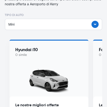
nostra offerta a Aeroporto di Kerry
TIPO DI AUTO
Mini
Hyundai i10
For
O simile
O sim
Le nostre migliori offerte
Le n