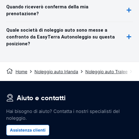
Quando riceverò conferma della mia
prenotazione?
Quale società di noleggio auto sono messe a
confronto da EasyTerra Autonoleggio su questa
posizione?
Home
Noleggio auto Irlanda
Noleggio auto Tralee
Ae
Aiuto e contatti
Hai bisogno di aiuto? Contatta i nostri specialisti del
noleggio.
Assistenza clienti