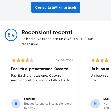
Consulta tutti gli articoli
Recensioni recenti
8.4
I clienti ci valutano con un 8.4/10 su 108006
recensioni
29-08-2018
Facilità di prenotazione. Occorre maggior
Un buon ser
Facilità di prenotazione. Occorre
Un buon serv
maggior controllo sul prodotto offerto.
fine.
ENRICO
MAR
E
Budget Aeroporto internazionale di
M
Hertz
Keflavik
Kefla