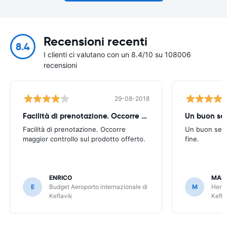
Recensioni recenti
8.4
I clienti ci valutano con un 8.4/10 su 108006
recensioni
29-08-2018
Facilità di prenotazione. Occorre maggior
Un buon ser
Facilità di prenotazione. Occorre
Un buon serv
maggior controllo sul prodotto offerto.
fine.
ENRICO
MAR
E
Budget Aeroporto internazionale di
M
Hertz
Keflavik
Kefla