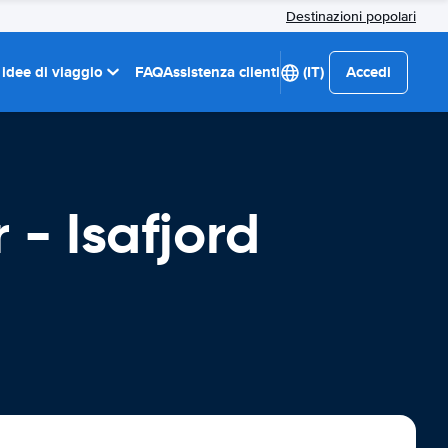
Destinazioni popolari
 idee di viaggio
FAQ
Assistenza clienti
(IT)
Accedi
 - Isafjord