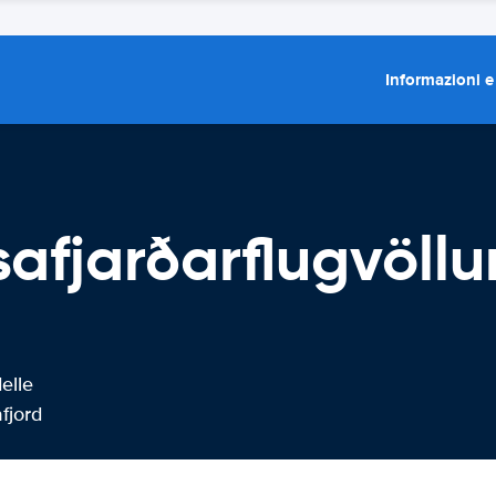
Informazioni e
afjarðarflugvöllur
elle
fjord