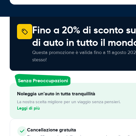
Fino a 20% di sconto su
di auto in tutto il mond
Questa promozione è valida fino a 11 agosto 202
stesso!
Senza Preoccupazioni
Noleggia un’auto in tutta tranquillità
La nostra scelta migliore per un viaggio senza pensieri.
Leggi di più
Cancellazione
gratuita