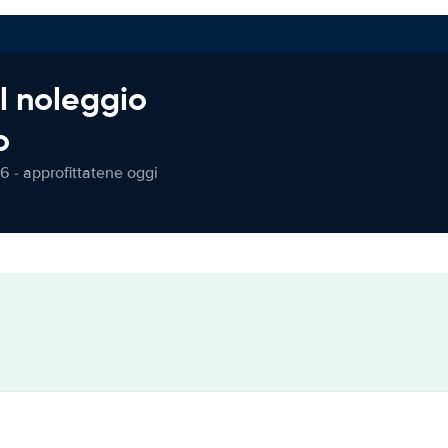
l noleggio
o
6 - approfittatene oggi