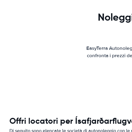
Noleggi
EasyTerra Autonolegg
confronta i prezzi d
Offri locatori per Ísafjarðarflugv
Di seguito sono elencate le società di autonoleggio con le mi