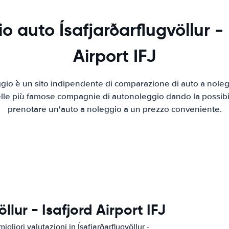
o auto Ísafjarðarflugvöllur - 
Airport IFJ
io è un sito indipendente di comparazione di auto a nolegg
elle più famose compagnie di autonoleggio dando la possibilità
prenotare un'auto a noleggio a un prezzo conveniente.
öllur - Isafjord Airport IFJ
gliori valutazioni in Ísafjarðarflugvöllur -