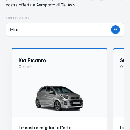
nostra offerta a Aeroporto di Tel Aviv
TIPO DI AUTO
Mini
Kia Picanto
Suzu
O simile
O sim
Le nostre migliori offerte
Le n