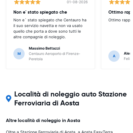
01-08-2026
Non e` stato spiegato che
Ottimo rapp
Non e` stato spiegato che Centauro ha
Ottimo rappo
il suo servizio navetta e non va usato
quello che porta a dove sono tutti le
altre compagnie di noleggio.
Massimo Bettazzi
Ales
M
Centauro Aeroporto di Firenze-
A
Felir
Peretola
Località di noleggio auto Stazione
Ferroviaria di Aosta
Altre località di noleggio in Aosta
Oltre a Stazione Ferroviaria di Aosta, a Aosta EasyTerra