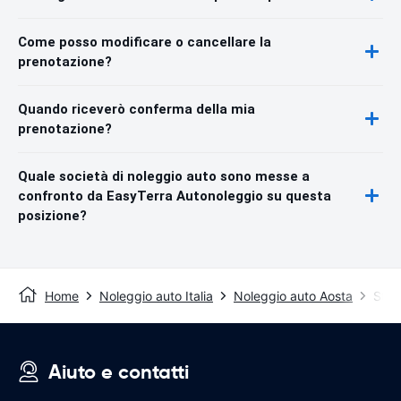
Come posso modificare o cancellare la
prenotazione?
Quando riceverò conferma della mia
prenotazione?
Quale società di noleggio auto sono messe a
confronto da EasyTerra Autonoleggio su questa
posizione?
Home
Noleggio auto Italia
Noleggio auto Aosta
Staz
Aiuto e contatti