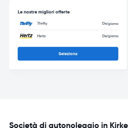
Le nostre migliori offerte
Thrifty
Da
/giorno
Hertz
Da
/giorno
Seleziona
Società di autonoleggio in Kirk