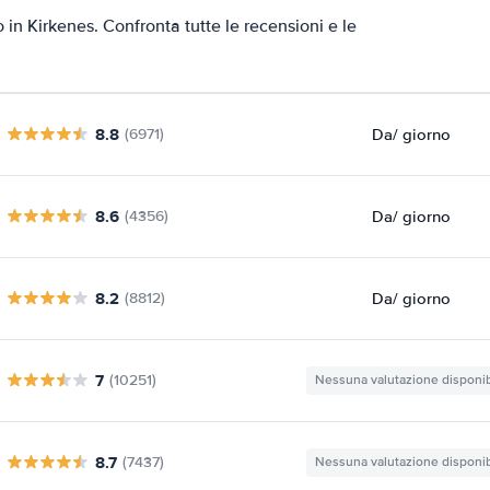
o in Kirkenes. Confronta tutte le recensioni e le
8.8
Da
/ giorno
(6971)
8.6
Da
/ giorno
(4356)
8.2
Da
/ giorno
(8812)
7
(10251)
Nessuna valutazione disponib
8.7
(7437)
Nessuna valutazione disponib