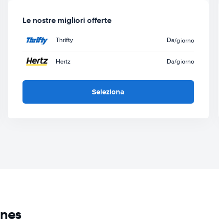
Le nostre migliori offerte
Thrifty
Da
/giorno
Hertz
Da
/giorno
Seleziona
enes