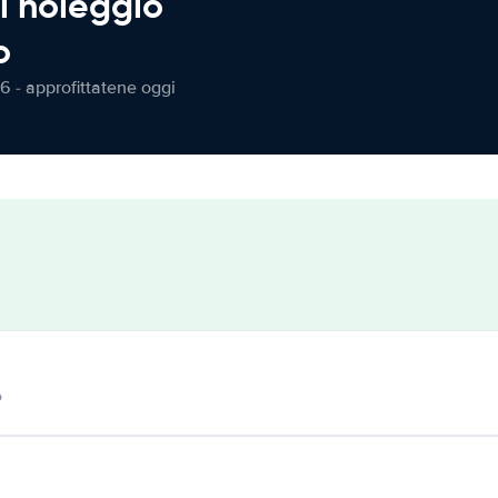
l noleggio
o
6 - approfittatene oggi
o