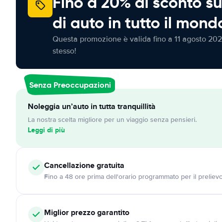
Fino a 20% di sconto su
di auto in tutto il mond
Questa promozione è valida fino a 11 agosto 202
stesso!
Senza Preoccupazioni
Noleggia un’auto in tutta tranquillità
La nostra scelta migliore per un viaggio senza pensieri.
Leggi di più
Cancellazione
gratuita
Fino a 48 ore prima dell'orario programmato per il preliev
Miglior prezzo garantito