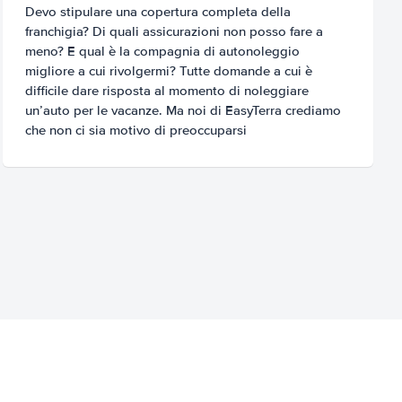
Devo stipulare una copertura completa della
franchigia? Di quali assicurazioni non posso fare a
meno? E qual è la compagnia di autonoleggio
migliore a cui rivolgermi? Tutte domande a cui è
difficile dare risposta al momento di noleggiare
un’auto per le vacanze. Ma noi di EasyTerra crediamo
che non ci sia motivo di preoccuparsi