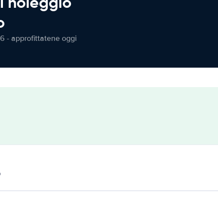
l noleggio
o
6 - approfittatene oggi
o