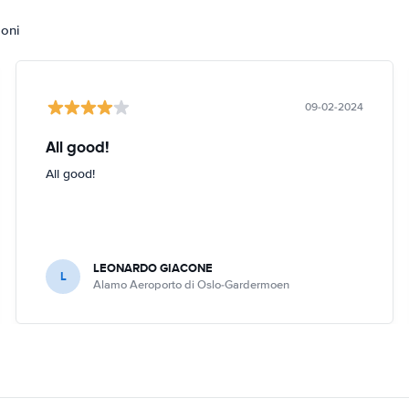
ioni
09-02-2024
All good!
All good!
LEONARDO GIACONE
L
Alamo Aeroporto di Oslo-Gardermoen