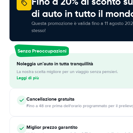
Fino a 20% di sconto su
di auto in tutto il mond
Questa promozione è valida fino a 11 agosto 202
stesso!
Senza Preoccupazioni
Noleggia un’auto in tutta tranquillità
La nostra scelta migliore per un viaggio senza pensieri.
Leggi di più
Cancellazione
gratuita
Fino a 48 ore prima dell'orario programmato per il preliev
Miglior prezzo garantito