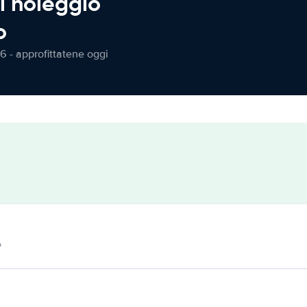
l noleggio
o
6 - approfittatene oggi
o