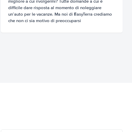
migliore a cui rivolgermi? Tutte domande a cui è
difficile dare risposta al momento di noleggiare
un’auto per le vacanze. Ma noi di EasyTerra crediamo
che non ci sia motivo di preoccuparsi