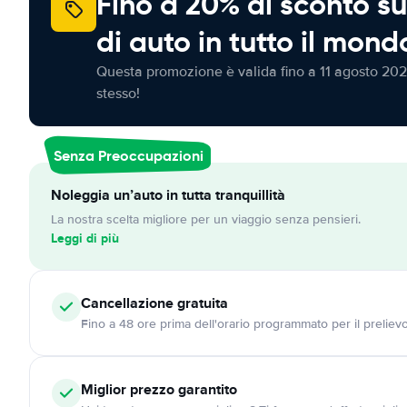
Fino a 20% di sconto su
di auto in tutto il mond
Questa promozione è valida fino a 11 agosto 202
stesso!
Senza Preoccupazioni
Noleggia un’auto in tutta tranquillità
La nostra scelta migliore per un viaggio senza pensieri.
Leggi di più
Cancellazione
gratuita
Fino a 48 ore prima dell'orario programmato per il preliev
Miglior prezzo garantito