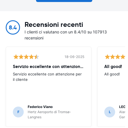
Recensioni recenti
8.4
I clienti ci valutano con un 8.4/10 su 107913
recensioni
18-06-2025
Servizio eccellente con attenzione per
All good!
Servizio eccellente con attenzione per
All good!
il cliente
Federico Viano
LEO
F
Hertz Aeroporto di Tromsø-
L
Alamo
Langnes
Gard