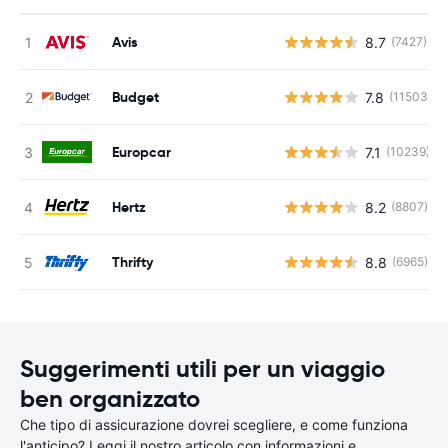
Avis
8.7
(7427)
Budget
7.8
(11503)
Europcar
7.1
(10239)
Hertz
8.2
(8807)
Thrifty
8.8
(6965)
Suggerimenti utili per un viaggio
ben organizzato
Che tipo di assicurazione dovrei scegliere, e come funziona
l'anticipo? Leggi il nostro articolo con informazioni e