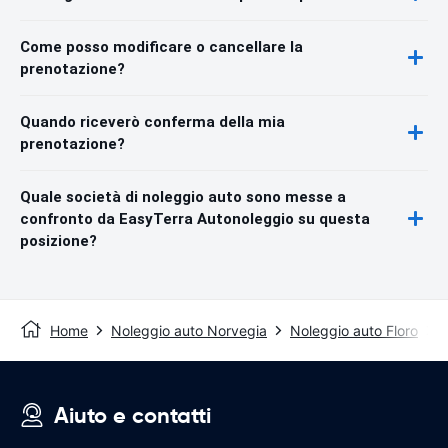
Come posso modificare o cancellare la
prenotazione?
Quando riceverò conferma della mia
prenotazione?
Quale società di noleggio auto sono messe a
confronto da EasyTerra Autonoleggio su questa
posizione?
Home
Noleggio auto Norvegia
Noleggio auto Floro
A
Aiuto e contatti