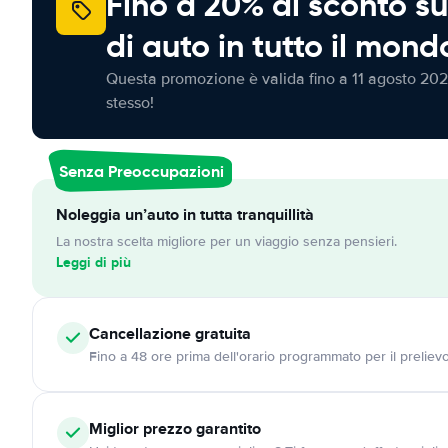
Fino a 20% di sconto su
di auto in tutto il mond
Questa promozione è valida fino a 11 agosto 202
stesso!
Senza Preoccupazioni
Noleggia un’auto in tutta tranquillità
La nostra scelta migliore per un viaggio senza pensieri.
Leggi di più
Cancellazione
gratuita
Fino a 48 ore prima dell'orario programmato per il preliev
Miglior prezzo garantito