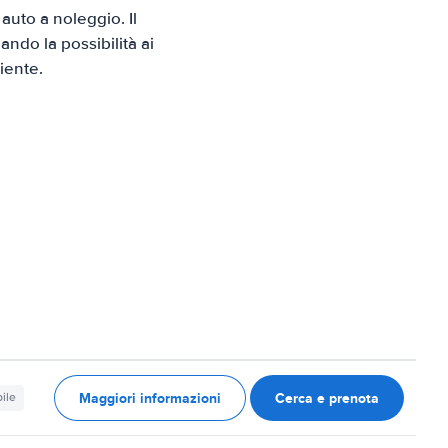
uto a noleggio. Il
ndo la possibilità ai
iente.
Maggiori informazioni
Cerca e prenota
ile