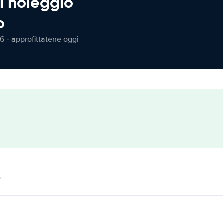
l noleggio
o
6 - approfittatene oggi
o