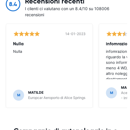
Recensioni recenti
8.4
I clienti ci valutano con un 8.4/10 su 108006
recensioni
14-01-2023
Nulla
infomrazion
Nulla
infomrazioni 
riguardo la v
sono informaz
meno 4 WD, a
altro noleggi
direttamente
MAS
MATILDE
M
Ace R
M
Europcar Aeroporto di Alice Springs
- Int