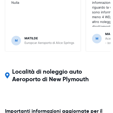
Nulla
infomrazioni 
riguardo la v
sono informaz
meno 4 WD, a
altro noleggi
direttamente
MAS
MATILDE
M
Ace R
M
Europcar Aeroporto di Alice Springs
- Int
Località di noleggio auto
Aeroporto di New Plymouth
Importanti informazioni aggiornate per il