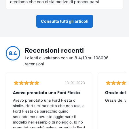
crediamo che non ci sia motivo di preoccuparsi
Consulta tutti gli articoli
Recensioni recenti
8.4
I clienti ci valutano con un 8.4/10 su 108006
recensioni
13-01-2023
Avevo prenotato una Ford Fiesta
Grazie del v
Avevo prenotato una Ford Fiesta o
Grazie del vo
simile. Hertz mi ha detto che non usa la
Ford Fiesta da parecchio quindi
secondo me dovreste aggiornare il
modello nell'esempio di noleggio. Io ho
prenotato perchè volevo proprio la Ford