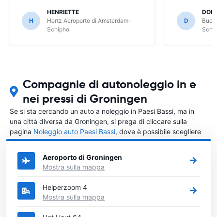
Fiesta. Mi hanno dato una Nissan Micra
HENRIETTE
DOM
che non mi piace ed è più piccola come
H
Hertz Aeroporto di Amsterdam-
D
Budge
bagagliaio. Se l'avessi saputo non l'avrei
Schiphol
Schip
presa.
Compagnie di autonoleggio in e
nei pressi di Groningen
Se si sta cercando un auto a noleggio in Paesi Bassi, ma in
una città diversa da Groningen, si prega di cliccare sulla
pagina
Noleggio auto Paesi Bassi
, dove è possibile scegliere
in quale città in Paesi Bassi si vuole noleggiare l'auto.
Aeroporto di Groningen
Mostra sulla mappa
Helperzoom 4
Mostra sulla mappa