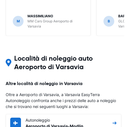
MASSIMILIANO
BAR
M
MM Cars Group Aeroporto di
B
GLOB
Varsavia
Varsa
Località di noleggio auto
Aeroporto di Varsavia
Altre località di noleggio in Varsavia
Oltre a Aeroporto di Varsavia, a Varsavia EasyTerra
Autonoleggio confronta anche i prezzi delle auto a noleggio
che si trovano nei seguenti luoghi a Varsavia:
Autonoleggio
Aeroporto di Varsavia-Modlin