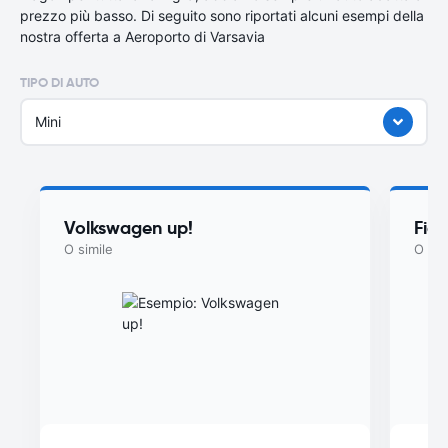
prezzo più basso. Di seguito sono riportati alcuni esempi della
nostra offerta a Aeroporto di Varsavia
TIPO DI AUTO
Mini
Volkswagen up!
Fiat
O simile
O sim