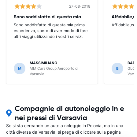
27-08-2018
Sono soddisfatto di questa mia
Affidabile,c
Sono soddisfatto di questa mia prima
Affidabile,co
esperienza, spero di aver modo di fare
altri viaggi utilizzando i vostri servizi.
MASSIMILIANO
BAR
M
MM Cars Group Aeroporto di
B
GLOB
Varsavia
Varsa
Compagnie di autonoleggio in e
nei pressi di Varsavia
Se si sta cercando un auto a noleggio in Polonia, ma in una
città diversa da Varsavia, si prega di cliccare sulla pagina