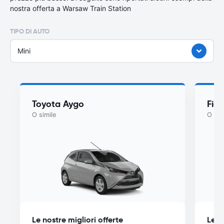
nostra offerta a Warsaw Train Station
TIPO DI AUTO
Mini
Toyota Aygo
Fiat
O simile
O sim
Le nostre migliori offerte
Le n