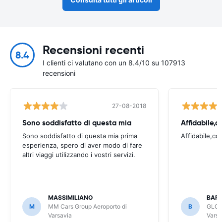
Recensioni recenti
8.4
I clienti ci valutano con un 8.4/10 su 107913
recensioni
27-08-2018
Sono soddisfatto di questa mia
Affidabile,c
Sono soddisfatto di questa mia prima
Affidabile,co
esperienza, spero di aver modo di fare
altri viaggi utilizzando i vostri servizi.
MASSIMILIANO
BAR
M
MM Cars Group Aeroporto di
B
GLOB
Varsavia
Varsa